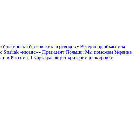
ии блокировки банковских переводов
•
Ветеринар объяснила
 Starlink «нюанс»
•
Президент Польши: Мы поможем Украине
ат: в России с 1 марта расширят критерии блокировки