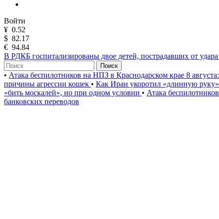
Войти
¥
0.52
$
82.17
€
94.84
В РДКБ госпитализированы двое детей, пострадавших от удар
Поиск
•
Атака беспилотников на НПЗ в Краснодарском крае 8 августа
причины агрессии кошек
•
Как Иран укоротил «длинную руку
«бить москалей», но при одном условии
•
Атака беспилотников
банковских переводов