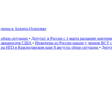
а дрона в Архипо-Осиповке
: обзор ситуации
•
Депутат: в России с 1 марта расширят критер
» авианосцев США
•
Инженеры из России нашли у дронов ВСУ со
 на НПЗ в Краснодарском крае 8 августа: обзор ситуации
•
Депут