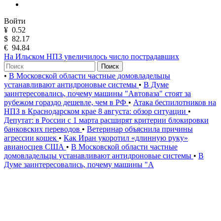
Войти
¥
0.52
$
82.17
€
94.84
На Ильском НПЗ увеличилось число пострадавших
Поиск
•
В Московской области частные домовладельцы
устанавливают антидроновые системы
•
В Думе
заинтересовались, почему машины "Автоваза" стоят за
рубежом гораздо дешевле, чем в РФ
•
Атака беспилотников на
НПЗ в Краснодарском крае 8 августа: обзор ситуации
•
Депутат: в России с 1 марта расширят критерии блокировки
банковских переводов
•
Ветеринар объяснила причины
агрессии кошек
•
Как Иран укоротил «длинную руку»
авианосцев США
•
В Московской области частные
домовладельцы устанавливают антидроновые системы
•
В
Думе заинтересовались, почему машины "А