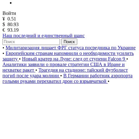
Войти
¥
0.51
$
80.93
€
93.19
Наш последний и единственный шанс
Поиск
•
Милитаризация лишает ФРГ статуса посредника по Украине
•
Европейским странам напомнили о необходимости усилить
защиту
•
Новый кратер на Луне: след от ступени Falcon 9
•
Аналитики заявили о провале стратегии США в Иране и
нехватке ракет
•
Трагедия на стадионе: тайский футболист
погиб после удара молнии
•
В Германии работник аэропорта
голыми руками перехватил дрон со взрывчаткой
•