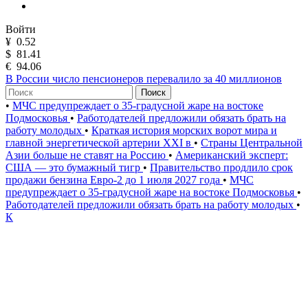
Войти
¥
0.52
$
81.41
€
94.06
В России число пенсионеров перевалило за 40 миллионов
Поиск
•
МЧС предупреждает о 35-градусной жаре на востоке
Подмосковья
•
Работодателей предложили обязать брать на
работу молодых
•
Краткая история морских ворот мира и
главной энергетической артерии XXI в
•
Страны Центральной
Азии больше не ставят на Россию
•
Американский эксперт:
США — это бумажный тигр
•
Правительство продлило срок
продажи бензина Евро-2 до 1 июля 2027 года
•
МЧС
предупреждает о 35-градусной жаре на востоке Подмосковья
•
Работодателей предложили обязать брать на работу молодых
•
К