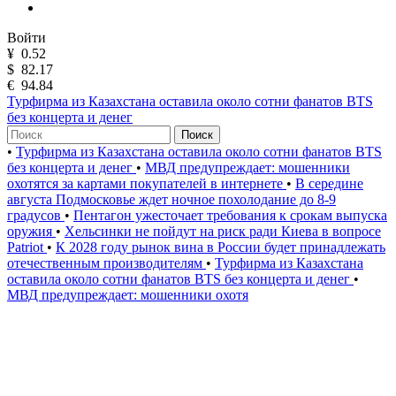
Войти
¥
0.52
$
82.17
€
94.84
Турфирма из Казахстана оставила около сотни фанатов BTS
без концерта и денег
Поиск
•
Турфирма из Казахстана оставила около сотни фанатов BTS
без концерта и денег
•
МВД предупреждает: мошенники
охотятся за картами покупателей в интернете
•
В середине
августа Подмосковье ждет ночное похолодание до 8-9
градусов
•
Пентагон ужесточает требования к срокам выпуска
оружия
•
Хельсинки не пойдут на риск ради Киева в вопросе
Patriot
•
К 2028 году рынок вина в России будет принадлежать
отечественным производителям
•
Турфирма из Казахстана
оставила около сотни фанатов BTS без концерта и денег
•
МВД предупреждает: мошенники охотя