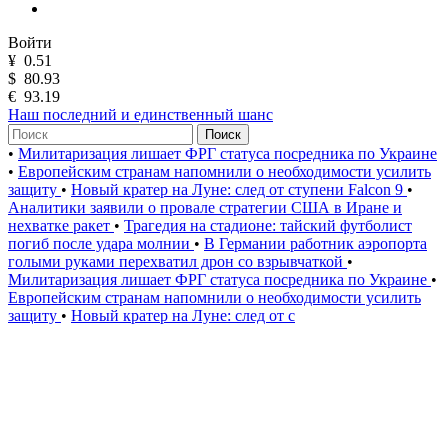
Войти
¥
0.51
$
80.93
€
93.19
Наш последний и единственный шанс
Поиск
•
Милитаризация лишает ФРГ статуса посредника по Украине
•
Европейским странам напомнили о необходимости усилить
защиту
•
Новый кратер на Луне: след от ступени Falcon 9
•
Аналитики заявили о провале стратегии США в Иране и
нехватке ракет
•
Трагедия на стадионе: тайский футболист
погиб после удара молнии
•
В Германии работник аэропорта
голыми руками перехватил дрон со взрывчаткой
•
Милитаризация лишает ФРГ статуса посредника по Украине
•
Европейским странам напомнили о необходимости усилить
защиту
•
Новый кратер на Луне: след от с