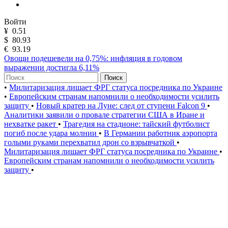
Войти
¥
0.51
$
80.93
€
93.19
Овощи подешевели на 0,75%: инфляция в годовом
выражении достигла 6,11%
Поиск
•
Милитаризация лишает ФРГ статуса посредника по Украине
•
Европейским странам напомнили о необходимости усилить
защиту
•
Новый кратер на Луне: след от ступени Falcon 9
•
Аналитики заявили о провале стратегии США в Иране и
нехватке ракет
•
Трагедия на стадионе: тайский футболист
погиб после удара молнии
•
В Германии работник аэропорта
голыми руками перехватил дрон со взрывчаткой
•
Милитаризация лишает ФРГ статуса посредника по Украине
•
Европейским странам напомнили о необходимости усилить
защиту
•