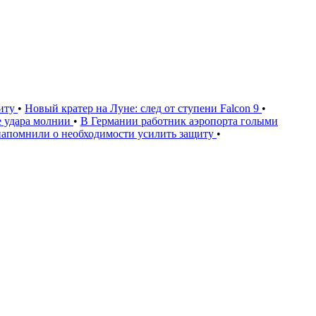
щиту
•
Новый кратер на Луне: след от ступени Falcon 9
•
е удара молнии
•
В Германии работник аэропорта голыми
напомнили о необходимости усилить защиту
•