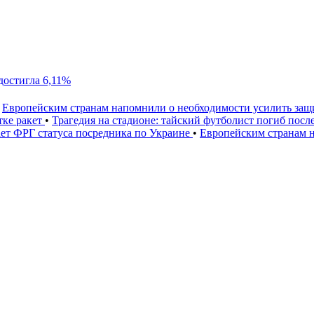
достигла 6,11%
Европейским странам напомнили о необходимости усилить за
тке ракет
•
Трагедия на стадионе: тайский футболист погиб посл
ет ФРГ статуса посредника по Украине
•
Европейским странам 