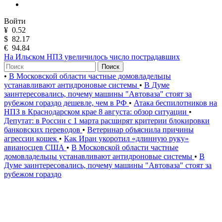
Войти
¥
0.52
$
82.17
€
94.84
На Ильском НПЗ увеличилось число пострадавших
Поиск
•
В Московской области частные домовладельцы
устанавливают антидроновые системы
•
В Думе
заинтересовались, почему машины "Автоваза" стоят за
рубежом гораздо дешевле, чем в РФ
•
Атака беспилотников на
НПЗ в Краснодарском крае 8 августа: обзор ситуации
•
Депутат: в России с 1 марта расширят критерии блокировки
банковских переводов
•
Ветеринар объяснила причины
агрессии кошек
•
Как Иран укоротил «длинную руку»
авианосцев США
•
В Московской области частные
домовладельцы устанавливают антидроновые системы
•
В
Думе заинтересовались, почему машины "Автоваза" стоят за
рубежом гораздо