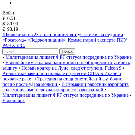
Войти
¥
0.51
$
80.93
€
93.19
Школьники из 23 стран принимают участие в экспедиции
«Росатома» «Ледокол знаний». Комментарий эксперта ПИУ
РАНХиГС.
Поиск
•
Милитаризация лишает ФРГ статуса посредника по Украине
•
Европейским странам напомнили о необходимости усилить
защиту
•
Новый кратер на Луне: след от ступени Falcon 9
•
Аналитики заявили о провале стратегии США в Иране и
нехватке ракет
•
Трагедия на стадионе: тайский футболист
погиб после удара молнии
•
В Германии работник аэропорта
голыми руками перехватил дрон со взрывчаткой
•
Милитаризация лишает ФРГ статуса посредника по Украине
•
Европейск