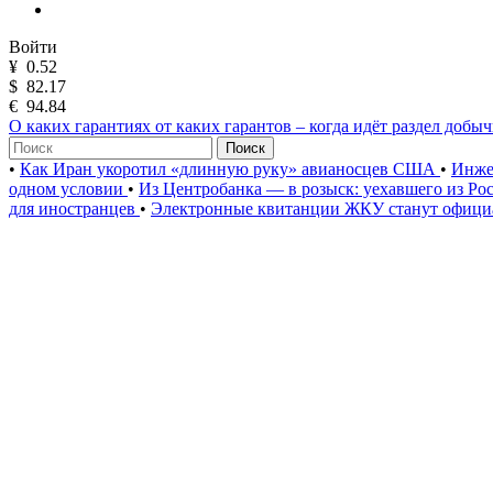
Войти
¥
0.52
$
82.17
€
94.84
О каких гарантиях от каких гарантов – когда идёт раздел добы
Поиск
•
Как Иран укоротил «длинную руку» авианосцев США
•
Инже
одном условии
•
Из Центробанка — в розыск: уехавшего из Ро
для иностранцев
•
Электронные квитанции ЖКУ станут официа