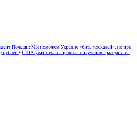
идент Польши: Мы поможем Украине «бить москалей», но при
рд рублей
•
США ужесточают правила получения гражданства