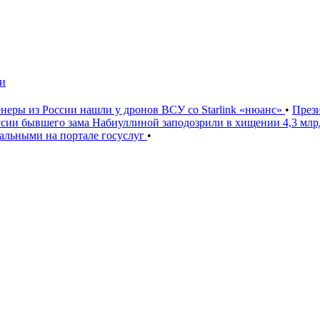
чи
неры из России нашли у дронов ВСУ со Starlink «нюанс»
•
През
ссии бывшего зама Набиуллиной заподозрили в хищении 4,3 мл
льными на портале госуслуг
•