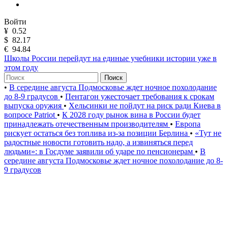
Войти
¥
0.52
$
82.17
€
94.84
Школы России перейдут на единые учебники истории уже в
этом году
Поиск
•
В середине августа Подмосковье ждет ночное похолодание
до 8-9 градусов
•
Пентагон ужесточает требования к срокам
выпуска оружия
•
Хельсинки не пойдут на риск ради Киева в
вопросе Patriot
•
К 2028 году рынок вина в России будет
принадлежать отечественным производителям
•
Европа
рискует остаться без топлива из-за позиции Берлина
•
«Тут не
радостные новости готовить надо, а извиняться перед
людьми»: в Госдуме заявили об ударе по пенсионерам
•
В
середине августа Подмосковье ждет ночное похолодание до 8-
9 градусов