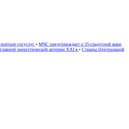
портале госуслуг
•
МЧС предупреждает о 35-градусной жаре
 главной энергетической артерии XXI в
•
Страны Центральной