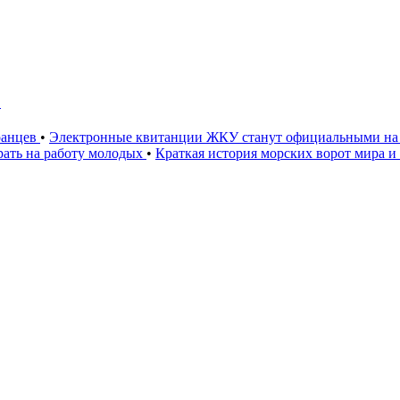
С
ранцев
•
Электронные квитанции ЖКУ станут официальными на 
рать на работу молодых
•
Краткая история морских ворот мира и