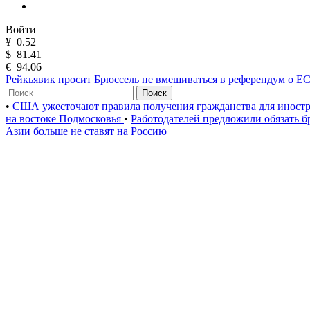
Войти
¥
0.52
$
81.41
€
94.06
Рейкьявик просит Брюссель не вмешиваться в референдум о Е
Поиск
•
США ужесточают правила получения гражданства для иност
на востоке Подмосковья
•
Работодателей предложили обязать б
Азии больше не ставят на Россию