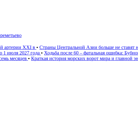
ереметьево
ой артерии XXI в
•
Страны Центральной Азии больше не ставят 
о 1 июля 2027 года
•
Ходьба после 60 – фатальная ошибка: Бубн
 семь месяцев
•
Краткая история морских ворот мира и главной э