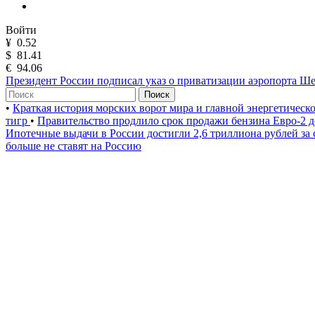
Войти
¥
0.52
$
81.41
€
94.06
Президент России подписал указ о приватизации аэропорта Ш
Поиск
•
Краткая история морских ворот мира и главной энергетическ
тигр
•
Правительство продлило срок продажи бензина Евро-2 д
Ипотечные выдачи в России достигли 2,6 триллиона рублей за
больше не ставят на Россию