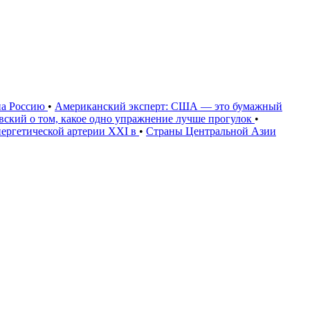
на Россию
•
Американский эксперт: США — это бумажный
овский о том, какое одно упражнение лучше прогулок
•
нергетической артерии XXI в
•
Страны Центральной Азии