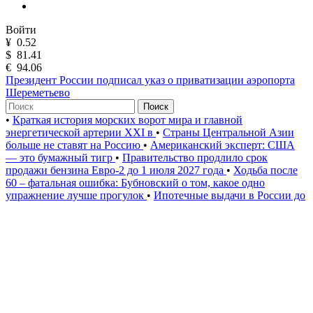
Войти
¥
0.52
$
81.41
€
94.06
Президент России подписал указ о приватизации аэропорта
Шереметьево
Поиск
•
Краткая история морских ворот мира и главной
энергетической артерии XXI в
•
Страны Центральной Азии
больше не ставят на Россию
•
Американский эксперт: США
— это бумажный тигр
•
Правительство продлило срок
продажи бензина Евро-2 до 1 июля 2027 года
•
Ходьба после
60 – фатальная ошибка: Бубновский о том, какое одно
упражнение лучше прогулок
•
Ипотечные выдачи в России до