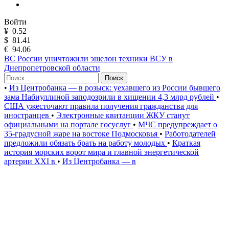
Войти
¥
0.52
$
81.41
€
94.06
ВС России уничтожили эшелон техники ВСУ в
Днепропетровской области
Поиск
•
Из Центробанка — в розыск: уехавшего из России бывшего
зама Набиуллиной заподозрили в хищении 4,3 млрд рублей
•
США ужесточают правила получения гражданства для
иностранцев
•
Электронные квитанции ЖКУ станут
официальными на портале госуслуг
•
МЧС предупреждает о
35-градусной жаре на востоке Подмосковья
•
Работодателей
предложили обязать брать на работу молодых
•
Краткая
история морских ворот мира и главной энергетической
артерии XXI в
•
Из Центробанка — в