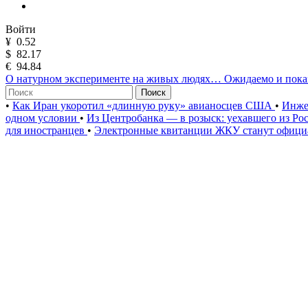
Войти
¥
0.52
$
82.17
€
94.84
О натурном эксперименте на живых людях… Ожидаемо и пока
Поиск
•
Как Иран укоротил «длинную руку» авианосцев США
•
Инже
одном условии
•
Из Центробанка — в розыск: уехавшего из Ро
для иностранцев
•
Электронные квитанции ЖКУ станут официа