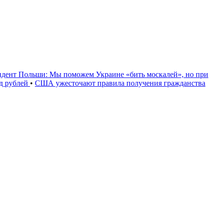
идент Польши: Мы поможем Украине «бить москалей», но при
рд рублей
•
США ужесточают правила получения гражданства