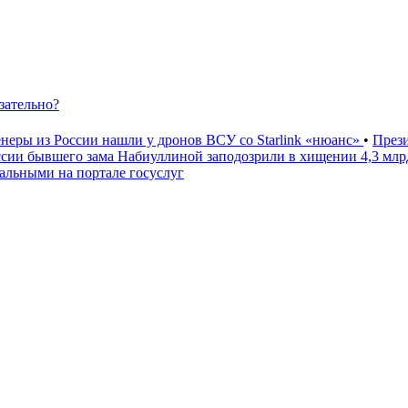
зательно?
неры из России нашли у дронов ВСУ со Starlink «нюанс»
•
През
ссии бывшего зама Набиуллиной заподозрили в хищении 4,3 мл
льными на портале госуслуг