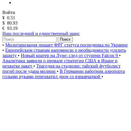
Войти
¥
0.51
$
80.93
€
93.19
Наш последний и единственный шанс
Поиск
•
Милитаризация лишает ФРГ статуса посредника по Украине
•
Европейским странам напомнили о необходимости усилить
защиту
•
Новый кратер на Луне: след от ступени Falcon 9
•
Аналитики заявили о провале стратегии США в Иране и
нехватке ракет
•
Трагедия на стадионе: тайский футболист
погиб после удара молнии
•
В Германии работник аэропорта
голыми руками перехватил дрон со взрывчаткой
•