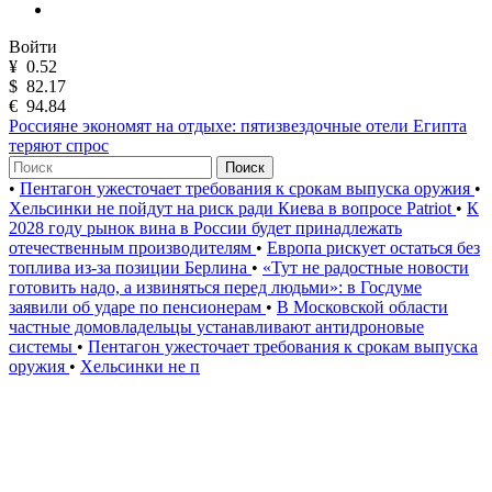
Войти
¥
0.52
$
82.17
€
94.84
Россияне экономят на отдыхе: пятизвездочные отели Египта
теряют спрос
Поиск
•
Пентагон ужесточает требования к срокам выпуска оружия
•
Хельсинки не пойдут на риск ради Киева в вопросе Patriot
•
К
2028 году рынок вина в России будет принадлежать
отечественным производителям
•
Европа рискует остаться без
топлива из-за позиции Берлина
•
«Тут не радостные новости
готовить надо, а извиняться перед людьми»: в Госдуме
заявили об ударе по пенсионерам
•
В Московской области
частные домовладельцы устанавливают антидроновые
системы
•
Пентагон ужесточает требования к срокам выпуска
оружия
•
Хельсинки не п