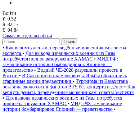
Войти
¥
0.52
$
82.17
€
94.84
Самая выгодная работа
Поиск
•
Как вернуть деньги, переведённые мошенникам: советы
эксперта
•
Для вывода израильских военных из Газы
потребуется полное разоружение ХАМАС
•
МИД РФ:
замалчивание истории бомбардировок Японией —
предательство
•
Водный ЧЕ-2028 разрешили провести в
России
•
В Саксонии из-за мелководья Эльбы обнажились
старинные камни-предвестники
•
Турфирма из Казахстана
оставила около сотни фанатов BTS без концерта и денег
•
Как
вернуть деньги, переведённые мошенникам: советы эксперта
•
Для вывода израильских военных из Газы потребуется
полное разоружение ХАМАС
•
МИД РФ: замалчивание
истории бомбардировок Японией — предательство
•