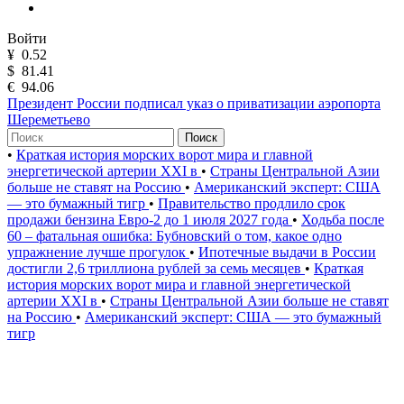
Войти
¥
0.52
$
81.41
€
94.06
Президент России подписал указ о приватизации аэропорта
Шереметьево
Поиск
•
Краткая история морских ворот мира и главной
энергетической артерии XXI в
•
Страны Центральной Азии
больше не ставят на Россию
•
Американский эксперт: США
— это бумажный тигр
•
Правительство продлило срок
продажи бензина Евро-2 до 1 июля 2027 года
•
Ходьба после
60 – фатальная ошибка: Бубновский о том, какое одно
упражнение лучше прогулок
•
Ипотечные выдачи в России
достигли 2,6 триллиона рублей за семь месяцев
•
Краткая
история морских ворот мира и главной энергетической
артерии XXI в
•
Страны Центральной Азии больше не ставят
на Россию
•
Американский эксперт: США — это бумажный
тигр