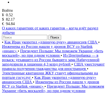
Войти
¥
0.52
$
82.17
€
94.84
О каких гарантиях от каких гарантов – когда идёт раздел
добычи
Поиск
•
Как Иран укоротил «длинную руку» авианосцев США
•
Инженеры из России нашли у дронов ВСУ со Starlink
«нюанс»
•
Президент Польши: Мы поможем Украине «бить
москалей», но при одном условии
•
Из Центробанка — в
розыск: уехавшего из России бывшего зама Набиуллиной
заподозрили в хищении 4,3 млрд рублей
•
США ужесточают
правила получения гражданства для иностранцев
•
Электронные квитанции ЖКУ станут официальными на
портале госуслуг
•
Как Иран укоротил «длинную руку»
авианосцев США
•
Инженеры из России нашли у дронов
ВСУ со Starlink «нюанс»
•
Президент Польши: Мы поможем
Украине «бить москалей», но при одном условии