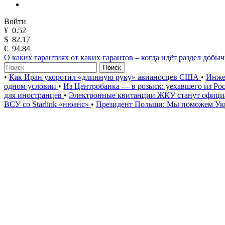
Войти
¥
0.52
$
82.17
€
94.84
О каких гарантиях от каких гарантов – когда идёт раздел добы
Поиск
•
Как Иран укоротил «длинную руку» авианосцев США
•
Инже
одном условии
•
Из Центробанка — в розыск: уехавшего из Ро
для иностранцев
•
Электронные квитанции ЖКУ станут официа
ВСУ со Starlink «нюанс»
•
Президент Польши: Мы поможем Укр