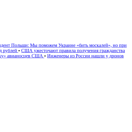
идент Польши: Мы поможем Украине «бить москалей», но при
рд рублей
•
США ужесточают правила получения гражданства
уку» авианосцев США
•
Инженеры из России нашли у дронов