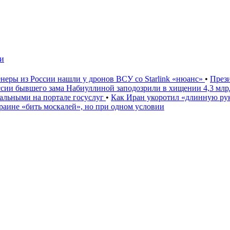
чи
неры из России нашли у дронов ВСУ со Starlink «нюанс»
•
През
ссии бывшего зама Набиуллиной заподозрили в хищении 4,3 мл
льными на портале госуслуг
•
Как Иран укоротил «длинную р
аине «бить москалей», но при одном условии