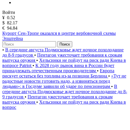
Войти
¥
0.52
$
82.17
€
94.84
Курорт Сен-Тропе оказался в центре вербовочной схемы
Эпштейна
Поиск
•
В середине августа Подмосковье ждет ночное похолодание
до 8-9 градусов
•
Пентагон ужесточает требования к срокам
выпуска оружия
•
Хельсинки не пойдут на риск ради Киева в
вопросе Patriot
•
К 2028 году рынок вина в России будет
принадлежать отечественным производителям
•
Европа
рискует остаться без топлива из-за позиции Берлина
•
«Тут не
радостные новости готовить надо, а извиняться перед
людьми»: в Госдуме заявили об ударе по пенсионерам
•
В
середине августа Подмосковье ждет ночное похолодание до 8-
9 градусов
•
Пентагон ужесточает требования к срокам
выпуска оружия
•
Хельсинки не пойдут на риск ради Киева в
вопрос