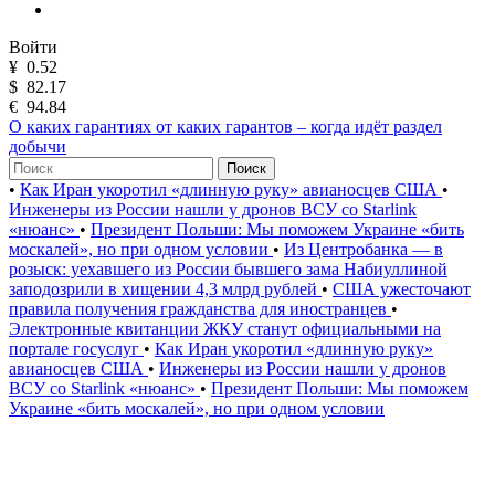
Войти
¥
0.52
$
82.17
€
94.84
О каких гарантиях от каких гарантов – когда идёт раздел
добычи
Поиск
•
Как Иран укоротил «длинную руку» авианосцев США
•
Инженеры из России нашли у дронов ВСУ со Starlink
«нюанс»
•
Президент Польши: Мы поможем Украине «бить
москалей», но при одном условии
•
Из Центробанка — в
розыск: уехавшего из России бывшего зама Набиуллиной
заподозрили в хищении 4,3 млрд рублей
•
США ужесточают
правила получения гражданства для иностранцев
•
Электронные квитанции ЖКУ станут официальными на
портале госуслуг
•
Как Иран укоротил «длинную руку»
авианосцев США
•
Инженеры из России нашли у дронов
ВСУ со Starlink «нюанс»
•
Президент Польши: Мы поможем
Украине «бить москалей», но при одном условии