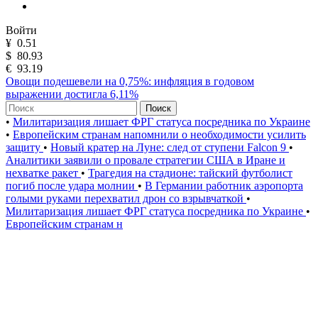
Войти
¥
0.51
$
80.93
€
93.19
Овощи подешевели на 0,75%: инфляция в годовом
выражении достигла 6,11%
Поиск
•
Милитаризация лишает ФРГ статуса посредника по Украине
•
Европейским странам напомнили о необходимости усилить
защиту
•
Новый кратер на Луне: след от ступени Falcon 9
•
Аналитики заявили о провале стратегии США в Иране и
нехватке ракет
•
Трагедия на стадионе: тайский футболист
погиб после удара молнии
•
В Германии работник аэропорта
голыми руками перехватил дрон со взрывчаткой
•
Милитаризация лишает ФРГ статуса посредника по Украине
•
Европейским странам н