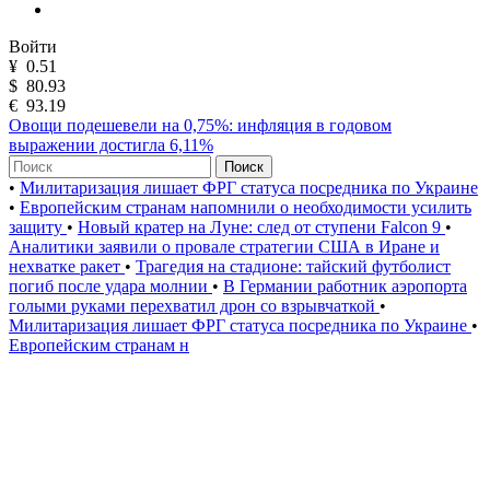
Войти
¥
0.51
$
80.93
€
93.19
Овощи подешевели на 0,75%: инфляция в годовом
выражении достигла 6,11%
Поиск
•
Милитаризация лишает ФРГ статуса посредника по Украине
•
Европейским странам напомнили о необходимости усилить
защиту
•
Новый кратер на Луне: след от ступени Falcon 9
•
Аналитики заявили о провале стратегии США в Иране и
нехватке ракет
•
Трагедия на стадионе: тайский футболист
погиб после удара молнии
•
В Германии работник аэропорта
голыми руками перехватил дрон со взрывчаткой
•
Милитаризация лишает ФРГ статуса посредника по Украине
•
Европейским странам н