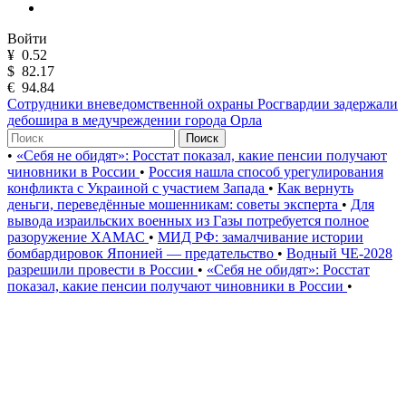
Войти
¥
0.52
$
82.17
€
94.84
Сотрудники вневедомственной охраны Росгвардии задержали
дебошира в медучреждении города Орла
Поиск
•
«Себя не обидят»: Росстат показал, какие пенсии получают
чиновники в России
•
Россия нашла способ урегулирования
конфликта с Украиной с участием Запада
•
Как вернуть
деньги, переведённые мошенникам: советы эксперта
•
Для
вывода израильских военных из Газы потребуется полное
разоружение ХАМАС
•
МИД РФ: замалчивание истории
бомбардировок Японией — предательство
•
Водный ЧЕ-2028
разрешили провести в России
•
«Себя не обидят»: Росстат
показал, какие пенсии получают чиновники в России
•