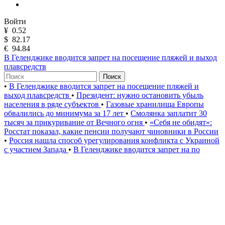
Войти
¥
0.52
$
82.17
€
94.84
В Геленджике вводится запрет на посещение пляжей и выход
плавсредств
Поиск
•
В Геленджике вводится запрет на посещение пляжей и
выход плавсредств
•
Президент: нужно остановить убыль
населения в ряде субъектов
•
Газовые хранилища Европы
обвалились до минимума за 17 лет
•
Смолянка заплатит 30
тысяч за прикуривание от Вечного огня
•
«Себя не обидят»:
Росстат показал, какие пенсии получают чиновники в России
•
Россия нашла способ урегулирования конфликта с Украиной
с участием Запада
•
В Геленджике вводится запрет на по