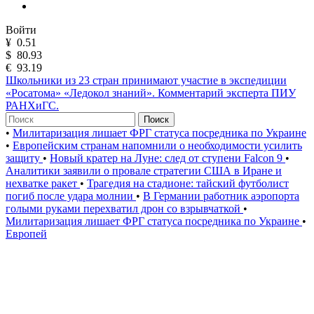
Войти
¥
0.51
$
80.93
€
93.19
Школьники из 23 стран принимают участие в экспедиции
«Росатома» «Ледокол знаний». Комментарий эксперта ПИУ
РАНХиГС.
Поиск
•
Милитаризация лишает ФРГ статуса посредника по Украине
•
Европейским странам напомнили о необходимости усилить
защиту
•
Новый кратер на Луне: след от ступени Falcon 9
•
Аналитики заявили о провале стратегии США в Иране и
нехватке ракет
•
Трагедия на стадионе: тайский футболист
погиб после удара молнии
•
В Германии работник аэропорта
голыми руками перехватил дрон со взрывчаткой
•
Милитаризация лишает ФРГ статуса посредника по Украине
•
Европей