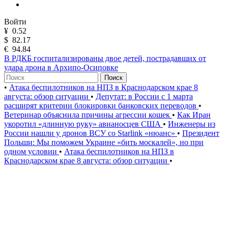
Войти
¥
0.52
$
82.17
€
94.84
В РДКБ госпитализированы двое детей, пострадавших от
удара дрона в Архипо-Осиповке
Поиск
•
Атака беспилотников на НПЗ в Краснодарском крае 8
августа: обзор ситуации
•
Депутат: в России с 1 марта
расширят критерии блокировки банковских переводов
•
Ветеринар объяснила причины агрессии кошек
•
Как Иран
укоротил «длинную руку» авианосцев США
•
Инженеры из
России нашли у дронов ВСУ со Starlink «нюанс»
•
Президент
Польши: Мы поможем Украине «бить москалей», но при
одном условии
•
Атака беспилотников на НПЗ в
Краснодарском крае 8 августа: обзор ситуации
•