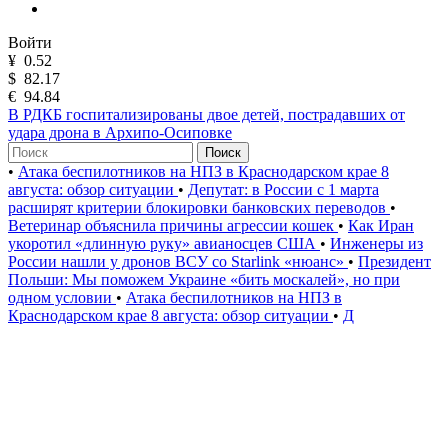
Войти
¥
0.52
$
82.17
€
94.84
В РДКБ госпитализированы двое детей, пострадавших от
удара дрона в Архипо-Осиповке
Поиск
•
Атака беспилотников на НПЗ в Краснодарском крае 8
августа: обзор ситуации
•
Депутат: в России с 1 марта
расширят критерии блокировки банковских переводов
•
Ветеринар объяснила причины агрессии кошек
•
Как Иран
укоротил «длинную руку» авианосцев США
•
Инженеры из
России нашли у дронов ВСУ со Starlink «нюанс»
•
Президент
Польши: Мы поможем Украине «бить москалей», но при
одном условии
•
Атака беспилотников на НПЗ в
Краснодарском крае 8 августа: обзор ситуации
•
Д