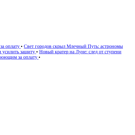
за оплату
•
Свет городов скрыл Млечный Путь: астрономы
и усилить защиту
•
Новый кратер на Луне: след от ступени
воюющим за оплату
•