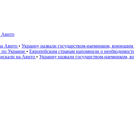
а Авито
 на Авито
•
Украину назвали государством-наемником, воюющим 
а по Украине
•
Европейским странам напомнили о необходимост
 искали на Авито
•
Украину назвали государством-наемником, 