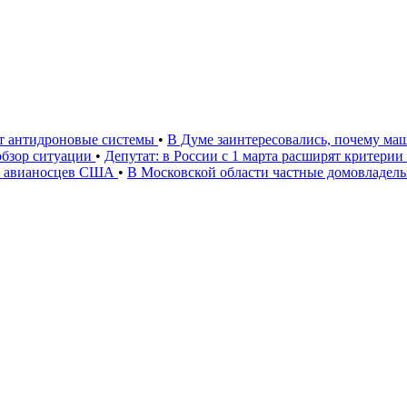
ют антидроновые системы
•
В Думе заинтересовались, почему маш
 обзор ситуации
•
Депутат: в России с 1 марта расширят критери
» авианосцев США
•
В Московской области частные домовладел