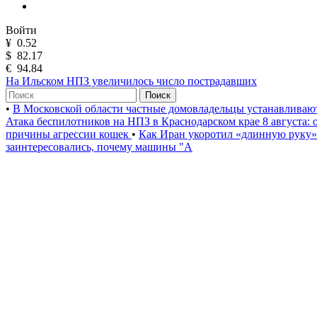
Войти
¥
0.52
$
82.17
€
94.84
На Ильском НПЗ увеличилось число пострадавших
Поиск
•
В Московской области частные домовладельцы устанавлива
Атака беспилотников на НПЗ в Краснодарском крае 8 августа:
причины агрессии кошек
•
Как Иран укоротил «длинную руку
заинтересовались, почему машины "А