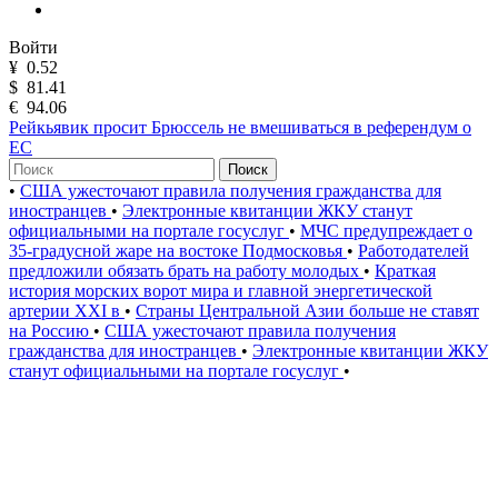
Войти
¥
0.52
$
81.41
€
94.06
Рейкьявик просит Брюссель не вмешиваться в референдум о
ЕС
Поиск
•
США ужесточают правила получения гражданства для
иностранцев
•
Электронные квитанции ЖКУ станут
официальными на портале госуслуг
•
МЧС предупреждает о
35-градусной жаре на востоке Подмосковья
•
Работодателей
предложили обязать брать на работу молодых
•
Краткая
история морских ворот мира и главной энергетической
артерии XXI в
•
Страны Центральной Азии больше не ставят
на Россию
•
США ужесточают правила получения
гражданства для иностранцев
•
Электронные квитанции ЖКУ
станут официальными на портале госуслуг
•