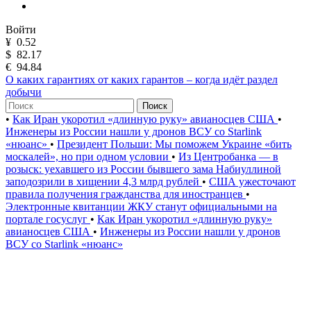
Войти
¥
0.52
$
82.17
€
94.84
О каких гарантиях от каких гарантов – когда идёт раздел
добычи
Поиск
•
Как Иран укоротил «длинную руку» авианосцев США
•
Инженеры из России нашли у дронов ВСУ со Starlink
«нюанс»
•
Президент Польши: Мы поможем Украине «бить
москалей», но при одном условии
•
Из Центробанка — в
розыск: уехавшего из России бывшего зама Набиуллиной
заподозрили в хищении 4,3 млрд рублей
•
США ужесточают
правила получения гражданства для иностранцев
•
Электронные квитанции ЖКУ станут официальными на
портале госуслуг
•
Как Иран укоротил «длинную руку»
авианосцев США
•
Инженеры из России нашли у дронов
ВСУ со Starlink «нюанс»