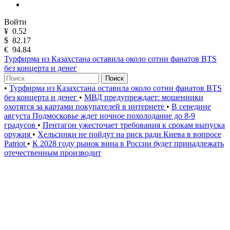
Войти
¥
0.52
$
82.17
€
94.84
Турфирма из Казахстана оставила около сотни фанатов BTS
без концерта и денег
Поиск
•
Турфирма из Казахстана оставила около сотни фанатов BTS
без концерта и денег
•
МВД предупреждает: мошенники
охотятся за картами покупателей в интернете
•
В середине
августа Подмосковье ждет ночное похолодание до 8-9
градусов
•
Пентагон ужесточает требования к срокам выпуска
оружия
•
Хельсинки не пойдут на риск ради Киева в вопросе
Patriot
•
К 2028 году рынок вина в России будет принадлежать
отечественным производит