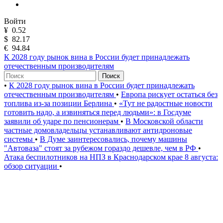
Войти
¥
0.52
$
82.17
€
94.84
К 2028 году рынок вина в России будет принадлежать
отечественным производителям
Поиск
•
К 2028 году рынок вина в России будет принадлежать
отечественным производителям
•
Европа рискует остаться без
топлива из-за позиции Берлина
•
«Тут не радостные новости
готовить надо, а извиняться перед людьми»: в Госдуме
заявили об ударе по пенсионерам
•
В Московской области
частные домовладельцы устанавливают антидроновые
системы
•
В Думе заинтересовались, почему машины
"Автоваза" стоят за рубежом гораздо дешевле, чем в РФ
•
Атака беспилотников на НПЗ в Краснодарском крае 8 августа:
обзор ситуации
•