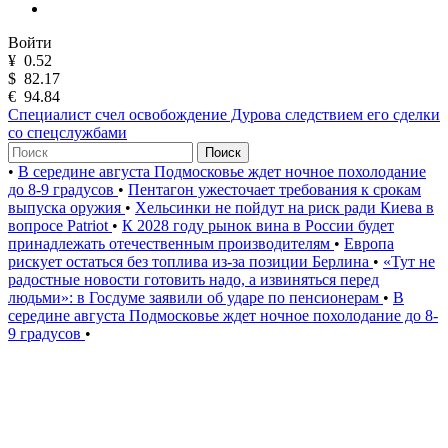
Войти
¥
0.52
$
82.17
€
94.84
Специалист счел освобождение Дурова следствием его сделки
со спецслужбами
Поиск
•
В середине августа Подмосковье ждет ночное похолодание
до 8-9 градусов
•
Пентагон ужесточает требования к срокам
выпуска оружия
•
Хельсинки не пойдут на риск ради Киева в
вопросе Patriot
•
К 2028 году рынок вина в России будет
принадлежать отечественным производителям
•
Европа
рискует остаться без топлива из-за позиции Берлина
•
«Тут не
радостные новости готовить надо, а извиняться перед
людьми»: в Госдуме заявили об ударе по пенсионерам
•
В
середине августа Подмосковье ждет ночное похолодание до 8-
9 градусов
•