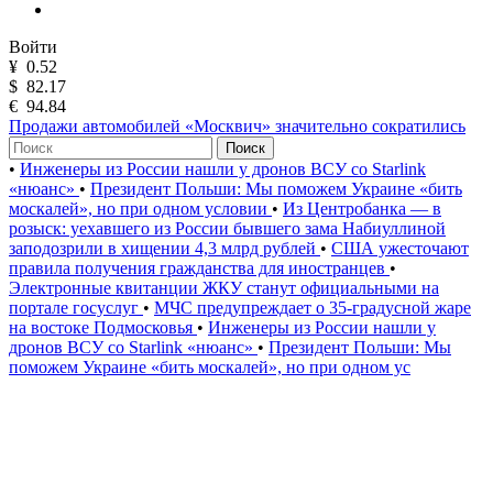
Войти
¥
0.52
$
82.17
€
94.84
Продажи автомобилей «Москвич» значительно сократились
Поиск
•
Инженеры из России нашли у дронов ВСУ со Starlink
«нюанс»
•
Президент Польши: Мы поможем Украине «бить
москалей», но при одном условии
•
Из Центробанка — в
розыск: уехавшего из России бывшего зама Набиуллиной
заподозрили в хищении 4,3 млрд рублей
•
США ужесточают
правила получения гражданства для иностранцев
•
Электронные квитанции ЖКУ станут официальными на
портале госуслуг
•
МЧС предупреждает о 35-градусной жаре
на востоке Подмосковья
•
Инженеры из России нашли у
дронов ВСУ со Starlink «нюанс»
•
Президент Польши: Мы
поможем Украине «бить москалей», но при одном ус