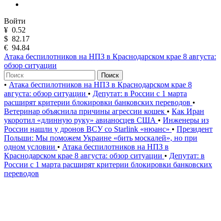
Войти
¥
0.52
$
82.17
€
94.84
Атака беспилотников на НПЗ в Краснодарском крае 8 августа:
обзор ситуации
Поиск
•
Атака беспилотников на НПЗ в Краснодарском крае 8
августа: обзор ситуации
•
Депутат: в России с 1 марта
расширят критерии блокировки банковских переводов
•
Ветеринар объяснила причины агрессии кошек
•
Как Иран
укоротил «длинную руку» авианосцев США
•
Инженеры из
России нашли у дронов ВСУ со Starlink «нюанс»
•
Президент
Польши: Мы поможем Украине «бить москалей», но при
одном условии
•
Атака беспилотников на НПЗ в
Краснодарском крае 8 августа: обзор ситуации
•
Депутат: в
России с 1 марта расширят критерии блокировки банковских
переводов