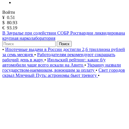
Войти
¥
0.51
$
80.93
€
93.19
В Зауралье при содействии СОБР Росгвардии ликвидирована
крупная нарколаборатория
Поиск
•
Ипотечные выдачи в России достигли 2,6 триллиона рублей
за семь месяцев
•
Работодателям рекомендуют сокращать
рабочий день в жару
•
Июльский рейтинг: какие б/у
автомобили чаще всего искали на Авито
•
Украину назвали
государством-наемником, воюющим за оплату
•
Свет городов
скрыл Млечный Путь: астрономы бьют тревогу
•