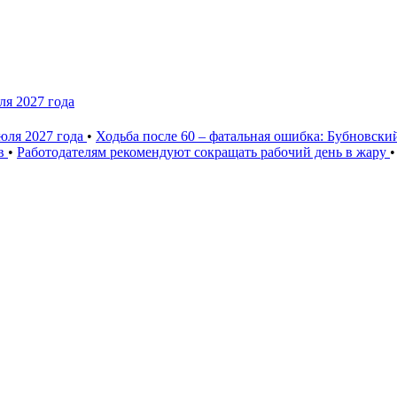
ля 2027 года
юля 2027 года
•
Ходьба после 60 – фатальная ошибка: Бубновски
ев
•
Работодателям рекомендуют сокращать рабочий день в жару
•