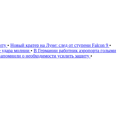
щиту
•
Новый кратер на Луне: след от ступени Falcon 9
•
е удара молнии
•
В Германии работник аэропорта голыми
напомнили о необходимости усилить защиту
•