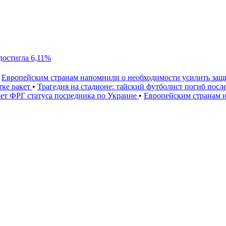
достигла 6,11%
Европейским странам напомнили о необходимости усилить за
тке ракет
•
Трагедия на стадионе: тайский футболист погиб посл
ет ФРГ статуса посредника по Украине
•
Европейским странам 