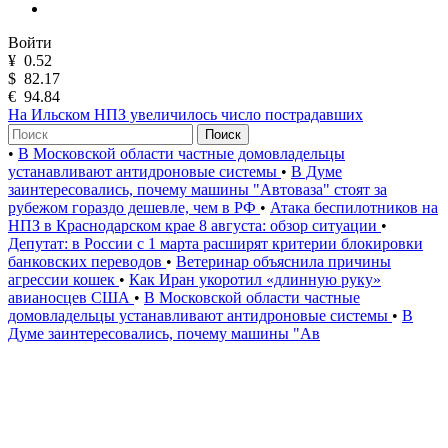
Войти
¥
0.52
$
82.17
€
94.84
На Ильском НПЗ увеличилось число пострадавших
Поиск
•
В Московской области частные домовладельцы
устанавливают антидроновые системы
•
В Думе
заинтересовались, почему машины "Автоваза" стоят за
рубежом гораздо дешевле, чем в РФ
•
Атака беспилотников на
НПЗ в Краснодарском крае 8 августа: обзор ситуации
•
Депутат: в России с 1 марта расширят критерии блокировки
банковских переводов
•
Ветеринар объяснила причины
агрессии кошек
•
Как Иран укоротил «длинную руку»
авианосцев США
•
В Московской области частные
домовладельцы устанавливают антидроновые системы
•
В
Думе заинтересовались, почему машины "Ав