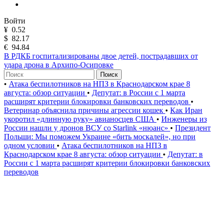
Войти
¥
0.52
$
82.17
€
94.84
В РДКБ госпитализированы двое детей, пострадавших от
удара дрона в Архипо-Осиповке
Поиск
•
Атака беспилотников на НПЗ в Краснодарском крае 8
августа: обзор ситуации
•
Депутат: в России с 1 марта
расширят критерии блокировки банковских переводов
•
Ветеринар объяснила причины агрессии кошек
•
Как Иран
укоротил «длинную руку» авианосцев США
•
Инженеры из
России нашли у дронов ВСУ со Starlink «нюанс»
•
Президент
Польши: Мы поможем Украине «бить москалей», но при
одном условии
•
Атака беспилотников на НПЗ в
Краснодарском крае 8 августа: обзор ситуации
•
Депутат: в
России с 1 марта расширят критерии блокировки банковских
переводов