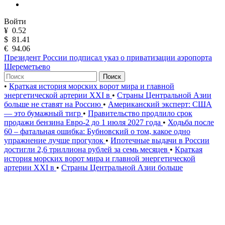
Войти
¥
0.52
$
81.41
€
94.06
Президент России подписал указ о приватизации аэропорта
Шереметьево
Поиск
•
Краткая история морских ворот мира и главной
энергетической артерии XXI в
•
Страны Центральной Азии
больше не ставят на Россию
•
Американский эксперт: США
— это бумажный тигр
•
Правительство продлило срок
продажи бензина Евро-2 до 1 июля 2027 года
•
Ходьба после
60 – фатальная ошибка: Бубновский о том, какое одно
упражнение лучше прогулок
•
Ипотечные выдачи в России
достигли 2,6 триллиона рублей за семь месяцев
•
Краткая
история морских ворот мира и главной энергетической
артерии XXI в
•
Страны Центральной Азии больше