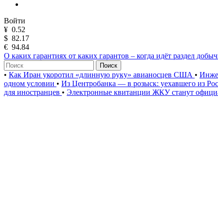
Войти
¥
0.52
$
82.17
€
94.84
О каких гарантиях от каких гарантов – когда идёт раздел добы
Поиск
•
Как Иран укоротил «длинную руку» авианосцев США
•
Инже
одном условии
•
Из Центробанка — в розыск: уехавшего из Ро
для иностранцев
•
Электронные квитанции ЖКУ станут официа