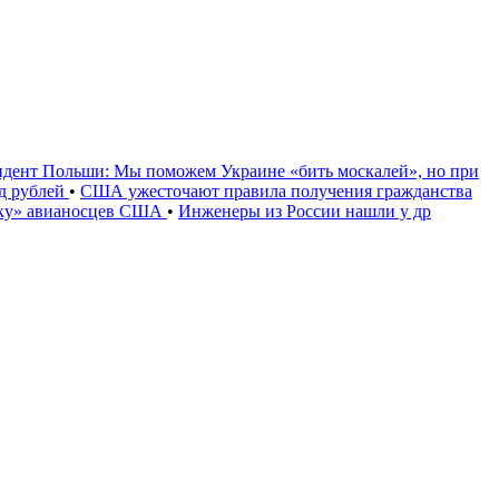
идент Польши: Мы поможем Украине «бить москалей», но при
рд рублей
•
США ужесточают правила получения гражданства
уку» авианосцев США
•
Инженеры из России нашли у др