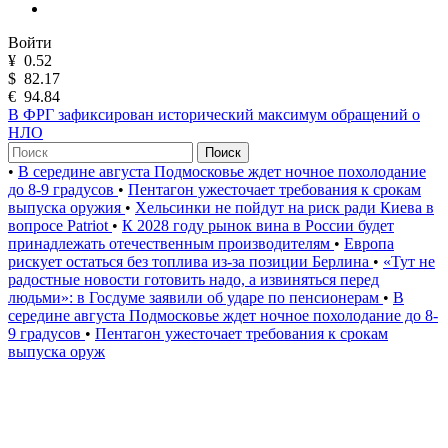
Войти
¥
0.52
$
82.17
€
94.84
В ФРГ зафиксирован исторический максимум обращений о
НЛО
Поиск
•
В середине августа Подмосковье ждет ночное похолодание
до 8-9 градусов
•
Пентагон ужесточает требования к срокам
выпуска оружия
•
Хельсинки не пойдут на риск ради Киева в
вопросе Patriot
•
К 2028 году рынок вина в России будет
принадлежать отечественным производителям
•
Европа
рискует остаться без топлива из-за позиции Берлина
•
«Тут не
радостные новости готовить надо, а извиняться перед
людьми»: в Госдуме заявили об ударе по пенсионерам
•
В
середине августа Подмосковье ждет ночное похолодание до 8-
9 градусов
•
Пентагон ужесточает требования к срокам
выпуска оруж