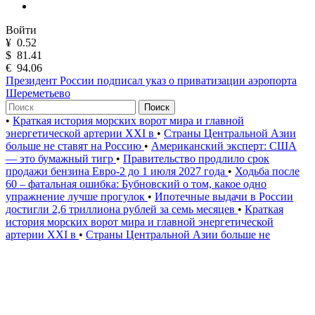
Войти
¥
0.52
$
81.41
€
94.06
Президент России подписал указ о приватизации аэропорта
Шереметьево
Поиск
•
Краткая история морских ворот мира и главной
энергетической артерии XXI в
•
Страны Центральной Азии
больше не ставят на Россию
•
Американский эксперт: США
— это бумажный тигр
•
Правительство продлило срок
продажи бензина Евро-2 до 1 июля 2027 года
•
Ходьба после
60 – фатальная ошибка: Бубновский о том, какое одно
упражнение лучше прогулок
•
Ипотечные выдачи в России
достигли 2,6 триллиона рублей за семь месяцев
•
Краткая
история морских ворот мира и главной энергетической
артерии XXI в
•
Страны Центральной Азии больше не